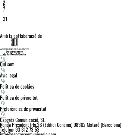
6
7
…
31
Amb la col·laboració de
Qui som
Avís legal
Política de cookies
Política de privacitat
Preferències de privacitat
Capgròs Comunicació, SL
Ronda President Irla,26 (Edifici Cenema) 08302 Mataró (Barcelona)
Telèfon: 93 312 73 53
info@capgroscomunicacio.com