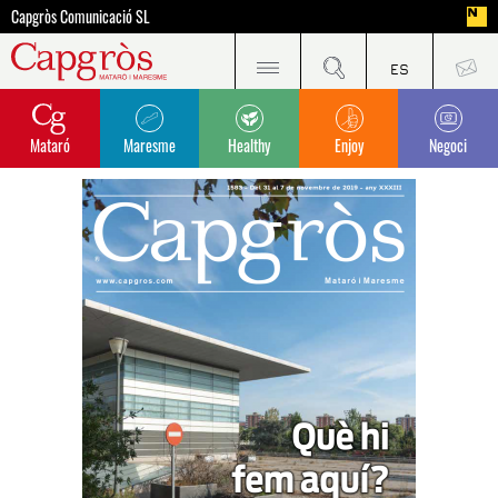
Capgròs Comunicació SL
Mataró
Maresme
Healthy
Enjoy
Negoci