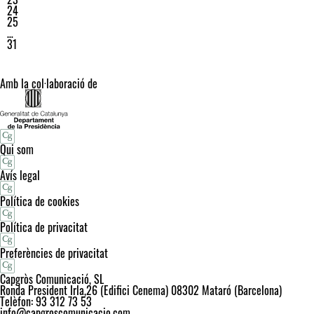
24
25
…
31
Amb la col·laboració de
Qui som
Avís legal
Política de cookies
Política de privacitat
Preferències de privacitat
Capgròs Comunicació, SL
Ronda President Irla,26 (Edifici Cenema) 08302 Mataró (Barcelona)
Telèfon: 93 312 73 53
info@capgroscomunicacio.com