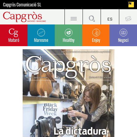
Capgròs Comunicació SL
Mataró
Maresme
Healthy
Enjoy
Negoci