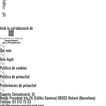
16
17
…
31
Amb la col·laboració de
Qui som
Avís legal
Política de cookies
Política de privacitat
Preferències de privacitat
Capgròs Comunicació, SL
Ronda President Irla,26 (Edifici Cenema) 08302 Mataró (Barcelona)
Telèfon: 93 312 73 53
info@capgroscomunicacio.com