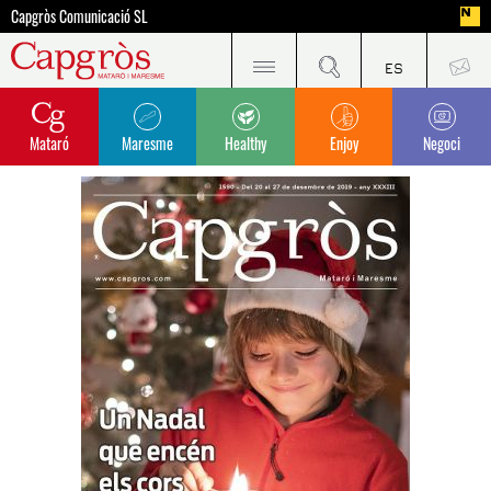
Capgròs Comunicació SL
Mataró
Maresme
Healthy
Enjoy
Negoci