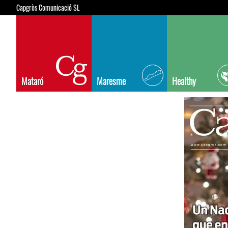
Capgròs Comunicació SL
Mataró
Maresme
Healthy