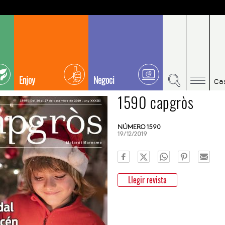
Enjoy
Negoci
Ca
1590 capgròs
NÚMERO 1590
19/12/2019
Llegir revista