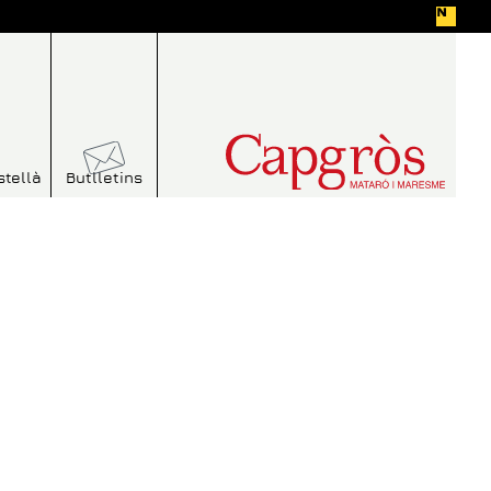
stellà
Butlletins