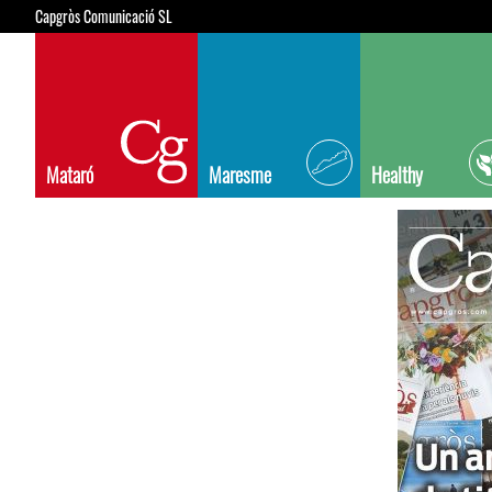
Capgròs Comunicació SL
Mataró
Maresme
Healthy