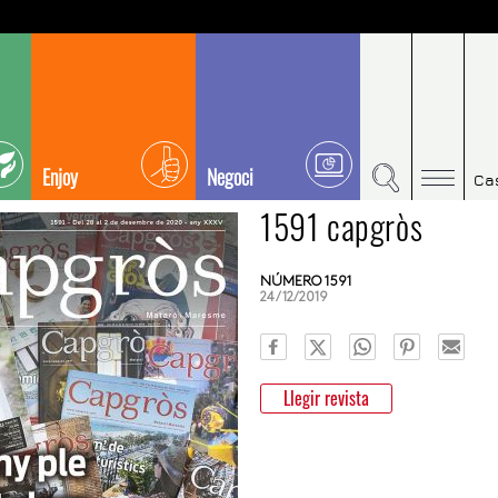
Enjoy
Negoci
Ca
1591 capgròs
NÚMERO 1591
24/12/2019
Llegir revista