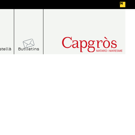
stellà
Butlletins