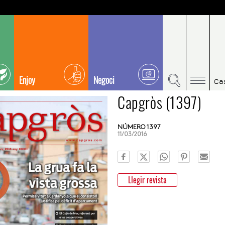
Enjoy
Negoci
Ca
Capgròs (1397)
NÚMERO 1397
11/03/2016
Llegir revista