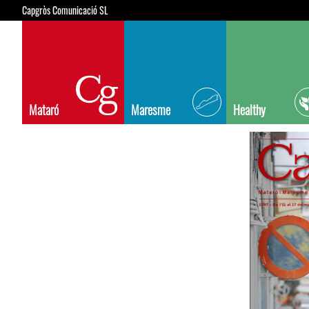
Capgròs Comunicació SL
Mataró
Maresme
Healthy