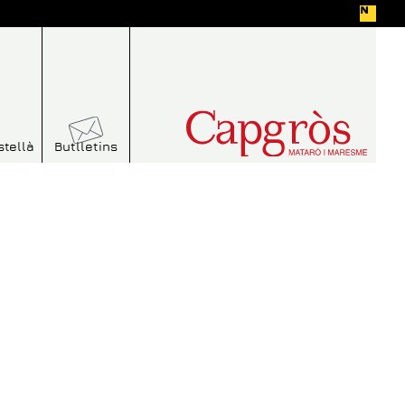
stellà
Butlletins