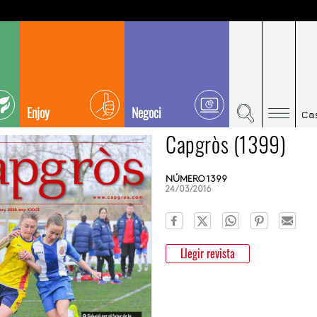
Enjoy
Negoci
Ca
Capgròs (1399)
NÚMERO 1399
24/03/2016
Llegir revista