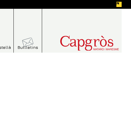
stellà
Butlletins