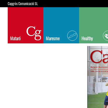
Capgròs Comunicació SL
Mataró
Maresme
Healthy