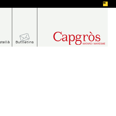
stellà
Butlletins