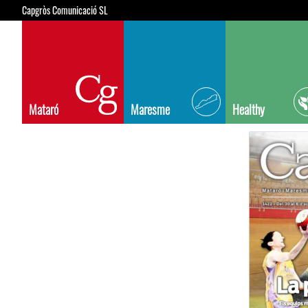
Capgròs Comunicació SL
Mataró
Maresme
Healthy