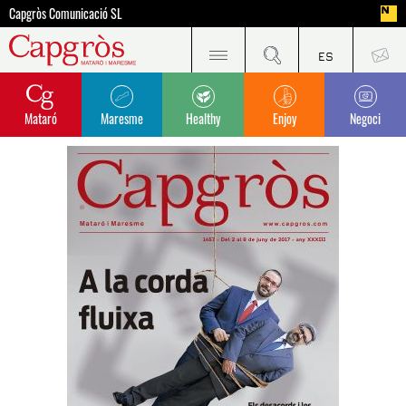
Capgròs Comunicació SL
Mataró
Maresme
Healthy
Enjoy
Negoci