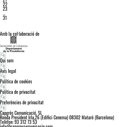
22
23
…
31
Amb la col·laboració de
Qui som
Avís legal
Política de cookies
Política de privacitat
Preferències de privacitat
Capgròs Comunicació, SL
Ronda President Irla,26 (Edifici Cenema) 08302 Mataró (Barcelona)
Telèfon: 93 312 73 53
info@capgroscomunicacio.com