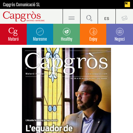
Capgròs Comunicació SL
Mataró
Maresme
Healthy
Enjoy
Negoci