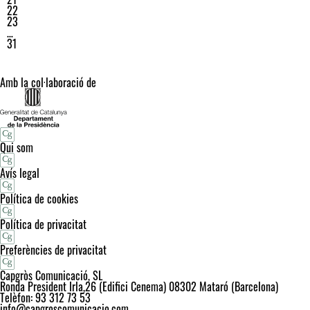
22
23
…
31
Amb la col·laboració de
Qui som
Avís legal
Política de cookies
Política de privacitat
Preferències de privacitat
Capgròs Comunicació, SL
Ronda President Irla,26 (Edifici Cenema) 08302 Mataró (Barcelona)
Telèfon: 93 312 73 53
info@capgroscomunicacio.com