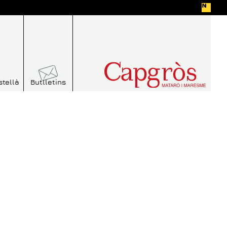
stellà
Butlletins