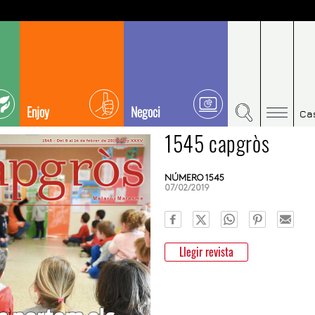
Enjoy
Negoci
Ca
1545 capgròs
NÚMERO 1545
07/02/2019
Llegir revista