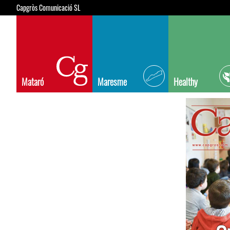
Capgròs Comunicació SL
Mataró
Maresme
Healthy