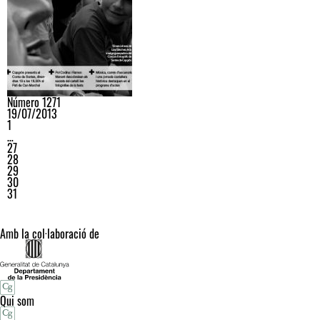
Número 1271
19/07/2013
1
…
27
28
29
30
31
Amb la col·laboració de
Qui som