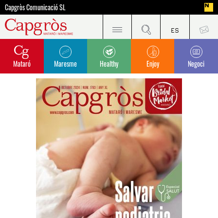
Capgròs Comunicació SL
Mataró
Maresme
Healthy
Enjoy
Negoci