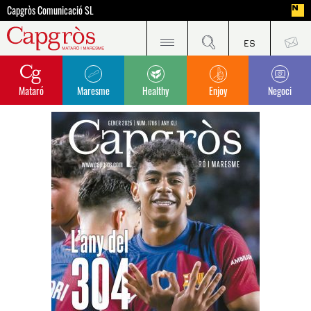
Capgròs Comunicació SL
Mataró
Maresme
Healthy
Enjoy
Negoci