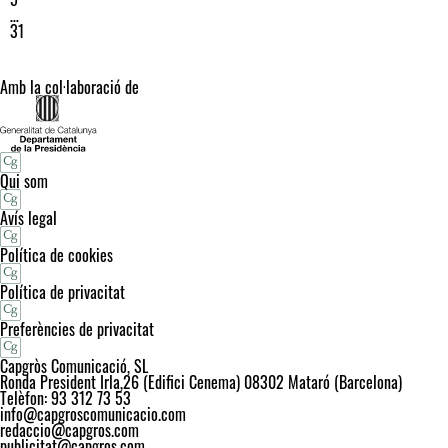
…
31
Amb la col·laboració de
Qui som
Avís legal
Política de cookies
Política de privacitat
Preferències de privacitat
Capgròs Comunicació, SL
Ronda President Irla,26 (Edifici Cenema) 08302 Mataró (Barcelona)
Telèfon: 93 312 73 53
info@capgroscomunicacio.com
redaccio@capgros.com
publicitat@capgros.com