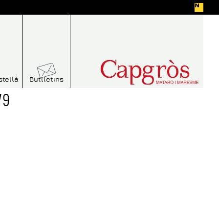
stellà
Butlletins
79