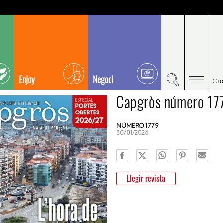
Enjoy
Negoci
Ca
Capgròs número 17
NÚMERO 1779
30/01/2026
Llegir revista