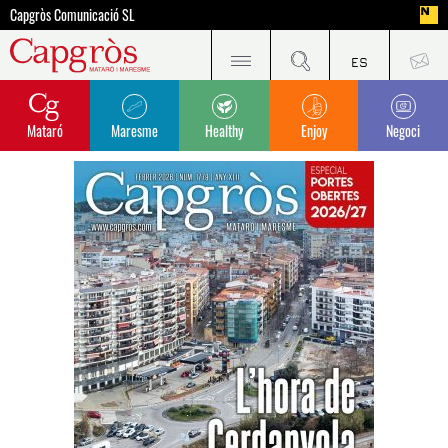
Capgròs Comunicació SL
Mataró
Maresme
Healthy
Enjoy
Negoci