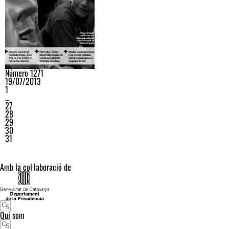
Número 1271
19/07/2013
1
…
27
28
29
30
31
Amb la col·laboració de
Qui som