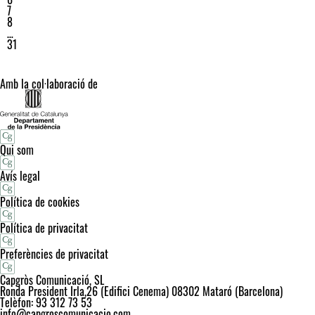
7
8
…
31
Amb la col·laboració de
Qui som
Avís legal
Política de cookies
Política de privacitat
Preferències de privacitat
Capgròs Comunicació, SL
Ronda President Irla,26 (Edifici Cenema) 08302 Mataró (Barcelona)
Telèfon: 93 312 73 53
info@capgroscomunicacio.com