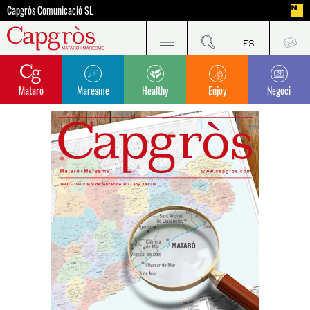
Capgròs Comunicació SL
Mataró
Maresme
Healthy
Enjoy
Negoci