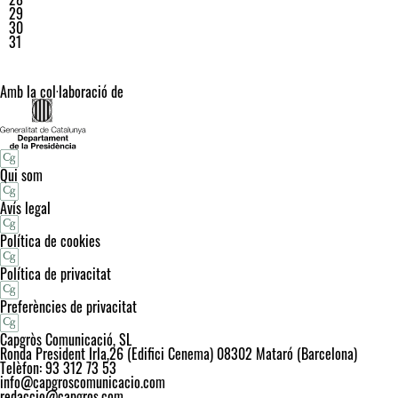
29
30
31
Amb la col·laboració de
Qui som
Avís legal
Política de cookies
Política de privacitat
Preferències de privacitat
Capgròs Comunicació, SL
Ronda President Irla,26 (Edifici Cenema) 08302 Mataró (Barcelona)
Telèfon: 93 312 73 53
info@capgroscomunicacio.com
redaccio@capgros.com