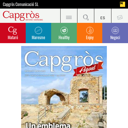
Capgròs Comunicació SL
Mataró
Maresme
Healthy
Enjoy
Negoci