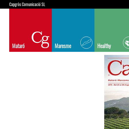
Capgròs Comunicació SL
Mataró
Maresme
Healthy