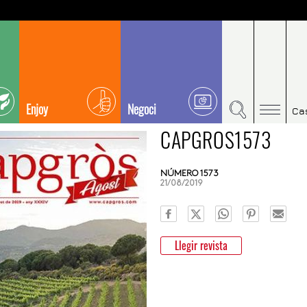
Enjoy
Negoci
Ca
CAPGROS1573
NÚMERO 1573
21/08/2019
Llegir revista