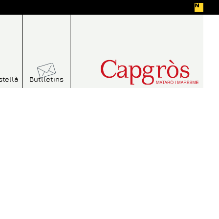
stellà
Butlletins