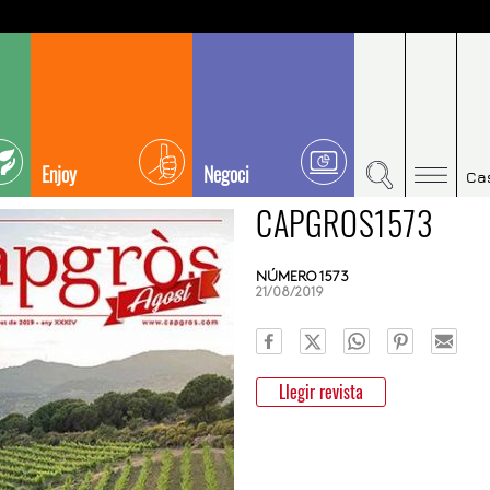
Enjoy
Negoci
Ca
CAPGROS1573
NÚMERO 1573
21/08/2019
Llegir revista