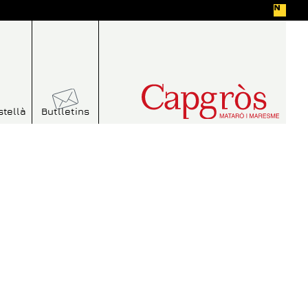
stellà
Butlletins