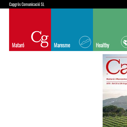
Capgròs Comunicació SL
Mataró
Maresme
Healthy