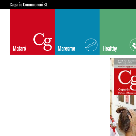
Capgròs Comunicació SL
Mataró
Maresme
Healthy