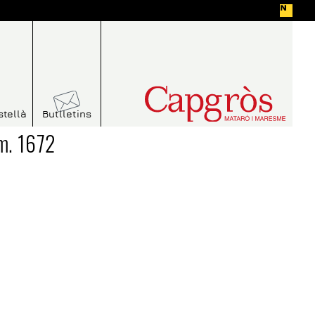
stellà
Butlletins
m. 1672