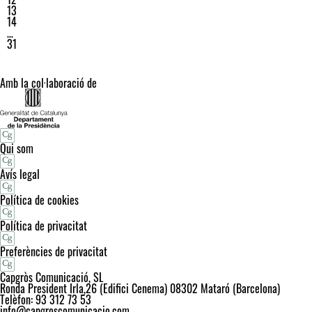
13
14
…
31
Amb la col·laboració de
Qui som
Avís legal
Política de cookies
Política de privacitat
Preferències de privacitat
Capgròs Comunicació, SL
Ronda President Irla,26 (Edifici Cenema) 08302 Mataró (Barcelona)
Telèfon: 93 312 73 53
info@capgroscomunicacio.com