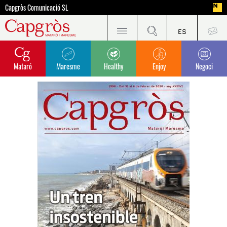
Capgròs Comunicació SL
Mataró
Maresme
Healthy
Enjoy
Negoci