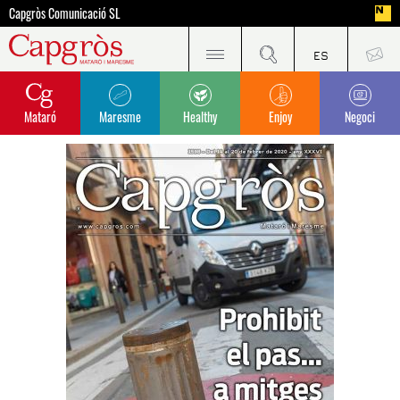
Capgròs Comunicació SL
Mataró
Maresme
Healthy
Enjoy
Negoci