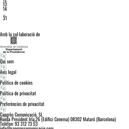
13
14
…
31
Amb la col·laboració de
Qui som
Avís legal
Política de cookies
Política de privacitat
Preferències de privacitat
Capgròs Comunicació, SL
Ronda President Irla,26 (Edifici Cenema) 08302 Mataró (Barcelona)
Telèfon: 93 312 73 53
info@capgroscomunicacio.com