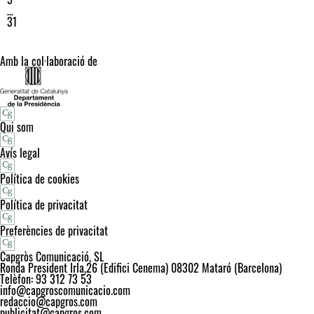
…
31
Amb la col·laboració de
Qui som
Avís legal
Política de cookies
Política de privacitat
Preferències de privacitat
Capgròs Comunicació, SL
Ronda President Irla,26 (Edifici Cenema) 08302 Mataró (Barcelona)
Telèfon: 93 312 73 53
info@capgroscomunicacio.com
redaccio@capgros.com
publicitat@capgros.com