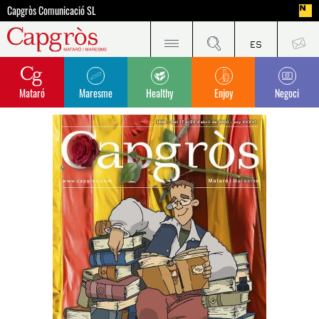
Capgròs Comunicació SL
Mataró
Maresme
Healthy
Enjoy
Negoci