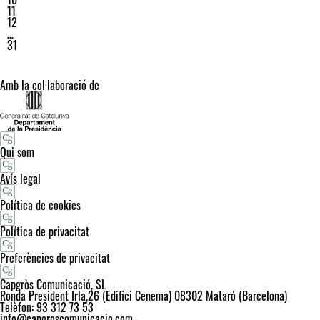
11
12
…
31
Amb la col·laboració de
Qui som
Avís legal
Política de cookies
Política de privacitat
Preferències de privacitat
Capgròs Comunicació, SL
Ronda President Irla,26 (Edifici Cenema) 08302 Mataró (Barcelona)
Telèfon: 93 312 73 53
info@capgroscomunicacio.com