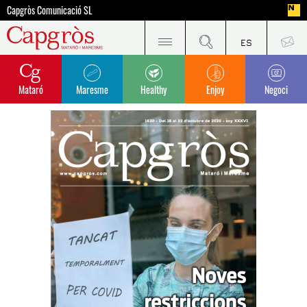
Capgròs Comunicació SL
Mataró
Maresme
Healthy
Enjoy
Negoci