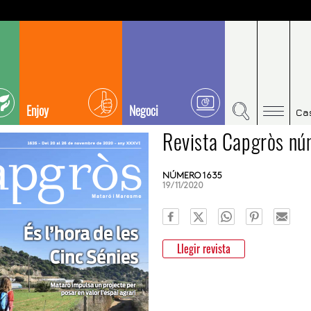
Enjoy
Negoci
Ca
Revista Capgròs n
NÚMERO 1635
19/11/2020
Llegir revista