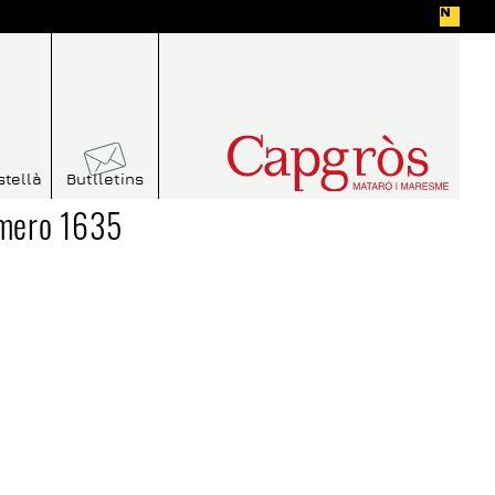
stellà
Butlletins
úmero 1635