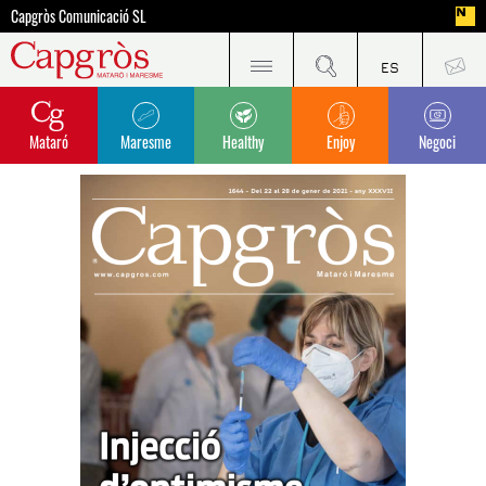
Capgròs Comunicació SL
Mataró
Maresme
Healthy
Enjoy
Negoci