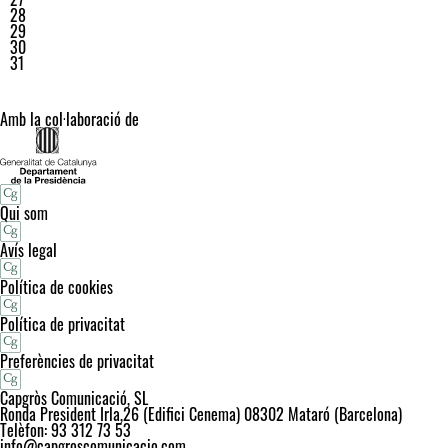
28
29
30
31
Amb la col·laboració de
Qui som
Avís legal
Política de cookies
Política de privacitat
Preferències de privacitat
Capgròs Comunicació, SL
Ronda President Irla,26 (Edifici Cenema) 08302 Mataró (Barcelona)
Telèfon: 93 312 73 53
info@capgroscomunicacio.com