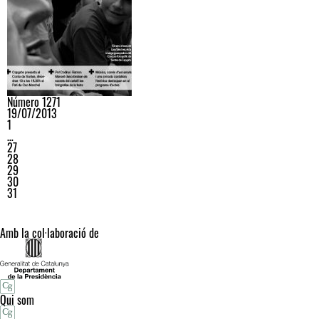
Número 1271
19/07/2013
1
…
27
28
29
30
31
Amb la col·laboració de
Qui som