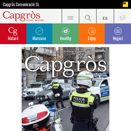
Capgròs Comunicació SL
Mataró
Maresme
Healthy
Enjoy
Negoci