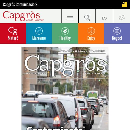
Capgròs Comunicació SL
Mataró
Maresme
Healthy
Enjoy
Negoci