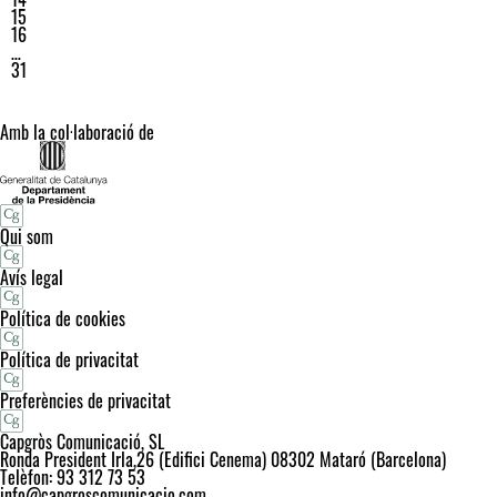
15
16
…
31
Amb la col·laboració de
Qui som
Avís legal
Política de cookies
Política de privacitat
Preferències de privacitat
Capgròs Comunicació, SL
Ronda President Irla,26 (Edifici Cenema) 08302 Mataró (Barcelona)
Telèfon: 93 312 73 53
info@capgroscomunicacio.com