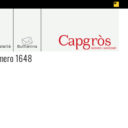
stellà
Butlletins
úmero 1648