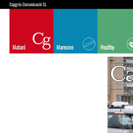
Capgròs Comunicació SL
Mataró
Maresme
Healthy