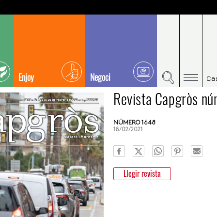
Enjoy
Negoci
Ca
Revista Capgròs n
NÚMERO 1648
18/02/2021
Llegir revista