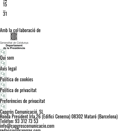
15
…
31
Amb la col·laboració de
Qui som
Avís legal
Política de cookies
Política de privacitat
Preferències de privacitat
Capgròs Comunicació, SL
Ronda President Irla,26 (Edifici Cenema) 08302 Mataró (Barcelona)
Telèfon: 93 312 73 53
info@capgroscomunicacio.com
redaccio@capgros.com