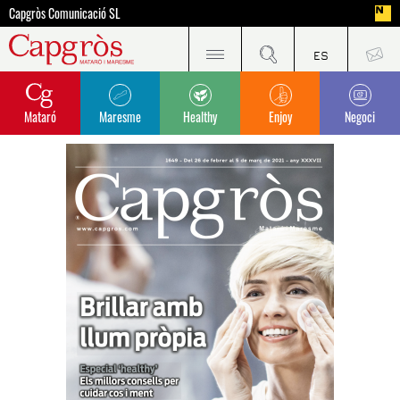
Capgròs Comunicació SL
Mataró
Maresme
Healthy
Enjoy
Negoci