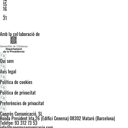
15
16
…
31
Amb la col·laboració de
Qui som
Avís legal
Política de cookies
Política de privacitat
Preferències de privacitat
Capgròs Comunicació, SL
Ronda President Irla,26 (Edifici Cenema) 08302 Mataró (Barcelona)
Telèfon: 93 312 73 53
info@capgroscomunicacio.com