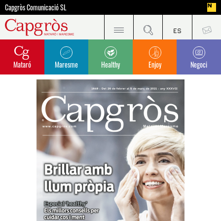
Capgròs Comunicació SL
Mataró
Maresme
Healthy
Enjoy
Negoci