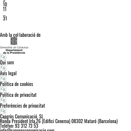
10
11
…
31
Amb la col·laboració de
Qui som
Avís legal
Política de cookies
Política de privacitat
Preferències de privacitat
Capgròs Comunicació, SL
Ronda President Irla,26 (Edifici Cenema) 08302 Mataró (Barcelona)
Telèfon: 93 312 73 53
info@capgroscomunicacio.com