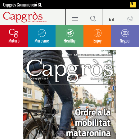
Capgròs Comunicació SL
Mataró
Maresme
Healthy
Enjoy
Negoci