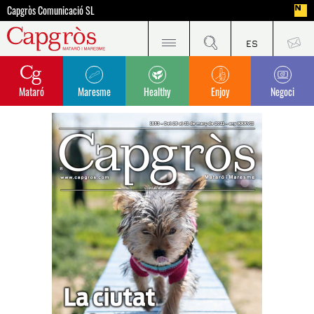
Capgròs Comunicació SL
Mataró
Maresme
Healthy
Enjoy
Negoci