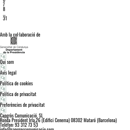
7
8
…
31
Amb la col·laboració de
Qui som
Avís legal
Política de cookies
Política de privacitat
Preferències de privacitat
Capgròs Comunicació, SL
Ronda President Irla,26 (Edifici Cenema) 08302 Mataró (Barcelona)
Telèfon: 93 312 73 53
info@capgroscomunicacio.com