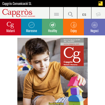
Capgròs Comunicació SL
Mataró
Maresme
Healthy
Enjoy
Negoci