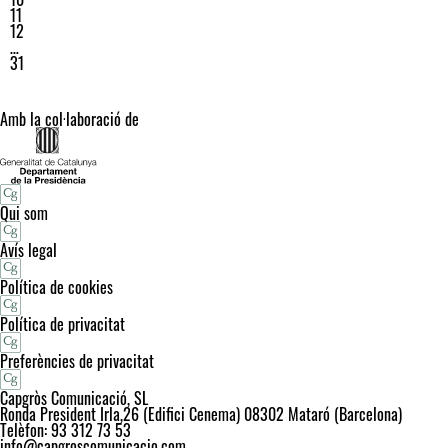
11
12
…
31
Amb la col·laboració de
Qui som
Avís legal
Política de cookies
Política de privacitat
Preferències de privacitat
Capgròs Comunicació, SL
Ronda President Irla,26 (Edifici Cenema) 08302 Mataró (Barcelona)
Telèfon: 93 312 73 53
info@capgroscomunicacio.com