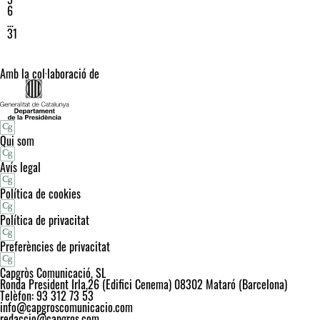
6
…
31
Amb la col·laboració de
Qui som
Avís legal
Política de cookies
Política de privacitat
Preferències de privacitat
Capgròs Comunicació, SL
Ronda President Irla,26 (Edifici Cenema) 08302 Mataró (Barcelona)
Telèfon: 93 312 73 53
info@capgroscomunicacio.com
redaccio@capgros.com