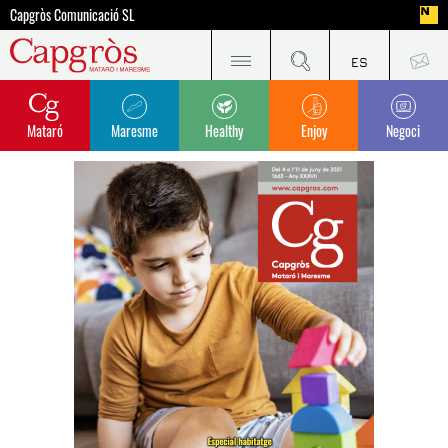
Capgròs Comunicació SL
Mataró
Maresme
Healthy
Enjoy
Negoci