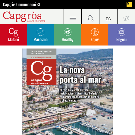
Capgròs Comunicació SL
Mataró
Maresme
Healthy
Enjoy
Negoci