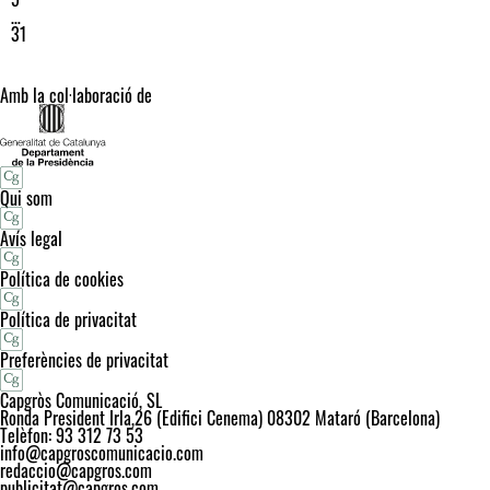
…
31
Amb la col·laboració de
Qui som
Avís legal
Política de cookies
Política de privacitat
Preferències de privacitat
Capgròs Comunicació, SL
Ronda President Irla,26 (Edifici Cenema) 08302 Mataró (Barcelona)
Telèfon: 93 312 73 53
info@capgroscomunicacio.com
redaccio@capgros.com
publicitat@capgros.com