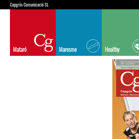
Capgròs Comunicació SL
Mataró
Maresme
Healthy