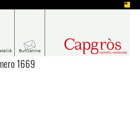
stellà
Butlletins
úmero 1669