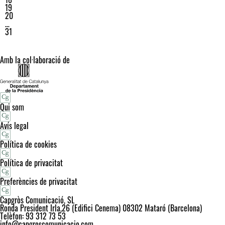
19
20
…
31
Amb la col·laboració de
Qui som
Avís legal
Política de cookies
Política de privacitat
Preferències de privacitat
Capgròs Comunicació, SL
Ronda President Irla,26 (Edifici Cenema) 08302 Mataró (Barcelona)
Telèfon: 93 312 73 53
info@capgroscomunicacio.com