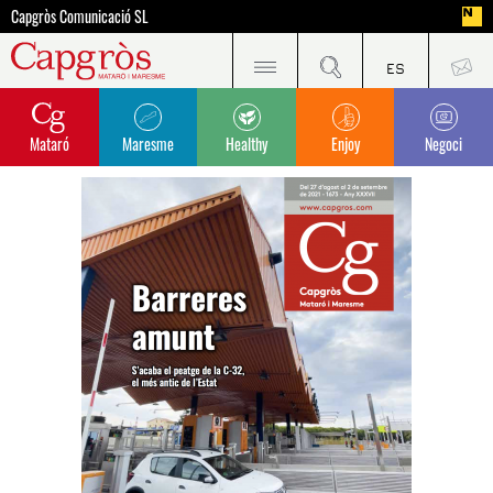
Capgròs Comunicació SL
Mataró
Maresme
Healthy
Enjoy
Negoci