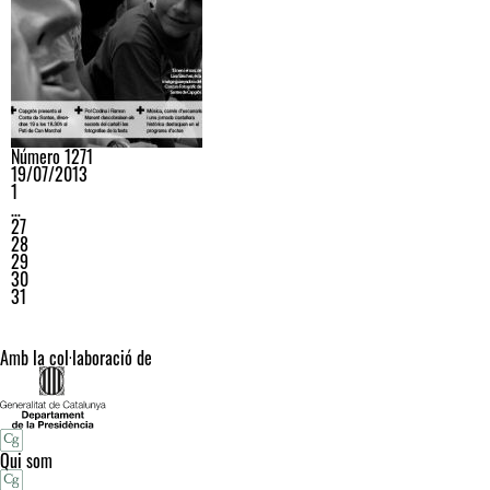
Número 1271
19/07/2013
1
…
27
28
29
30
31
Amb la col·laboració de
Qui som