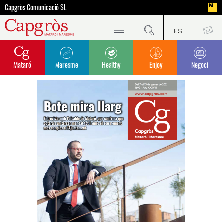
Capgròs Comunicació SL
Mataró
Maresme
Healthy
Enjoy
Negoci