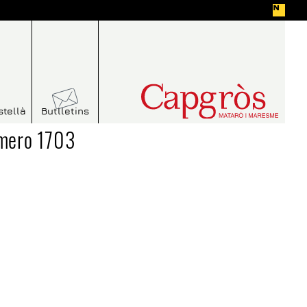
stellà
Butlletins
úmero 1703