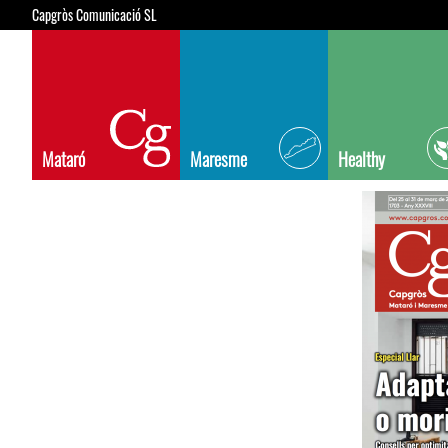
Capgròs Comunicació SL
Mataró
Maresme
Healthy