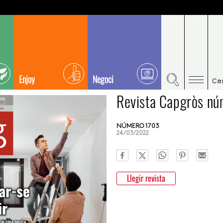
Enjoy
Negoci
Ca
Revista Capgròs n
NÚMERO 1703
24/03/2022
Llegir revista