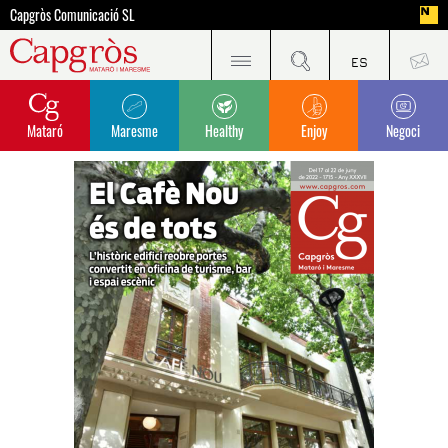
Capgròs Comunicació SL
Mataró
Maresme
Healthy
Enjoy
Negoci