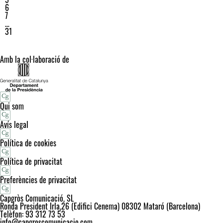
6
7
…
31
Amb la col·laboració de
Qui som
Avís legal
Política de cookies
Política de privacitat
Preferències de privacitat
Capgròs Comunicació, SL
Ronda President Irla,26 (Edifici Cenema) 08302 Mataró (Barcelona)
Telèfon: 93 312 73 53
info@capgroscomunicacio.com