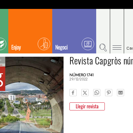
Enjoy
Negoci
Ca
Revista Capgròs nú
NÚMERO 1741
29/12/2022
Llegir revista