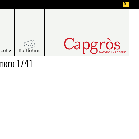
stellà
Butlletins
mero 1741