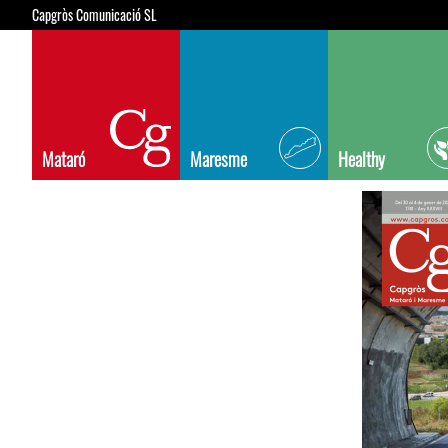
Capgròs Comunicació SL
Mataró
Maresme
Healthy