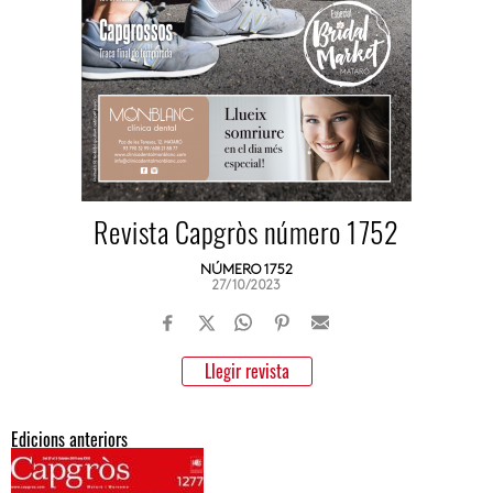
Revista Capgròs número 1752
NÚMERO 1752
27/10/2023
Llegir revista
Edicions anteriors