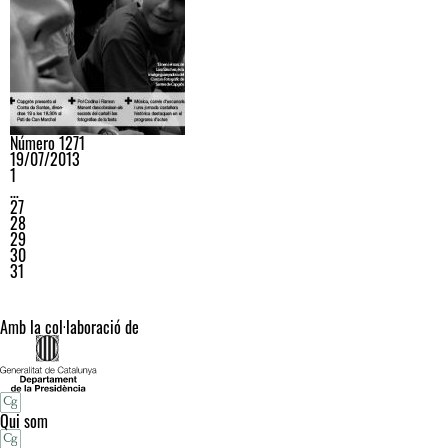
Número 1271
19/07/2013
1
…
27
28
29
30
31
Amb la col·laboració de
Qui som