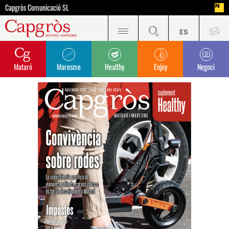
Capgròs Comunicació SL
Mataró
Maresme
Healthy
Enjoy
Negoci