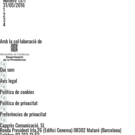
Número 1371
31/05/2016
1
2
3
4
Amb la col·laboració de
Qui som
Avís legal
Política de cookies
Política de privacitat
Preferències de privacitat
Capgròs Comunicació, SL
Ronda President Irla,26 (Edifici Cenema) 08302 Mataró (Barcelona)