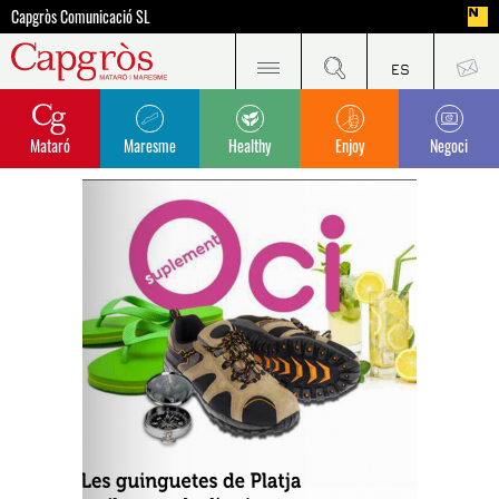
Capgròs Comunicació SL
Mataró
Maresme
Healthy
Enjoy
Negoci