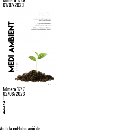
Número 1748
01/07/2023
Número 1747
02/06/2023
1
2
3
4
Amb la col·laboració de