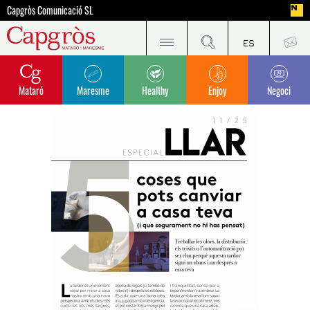
Capgròs Comunicació SL
Mataró
Maresme
Healthy
Enjoy
Negoci