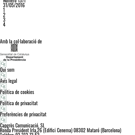
Número 1371
31/05/2016
1
2
3
4
Amb la col·laboració de
Qui som
Avís legal
Política de cookies
Política de privacitat
Preferències de privacitat
Capgròs Comunicació, SL
Ronda President Irla,26 (Edifici Cenema) 08302 Mataró (Barcelona)