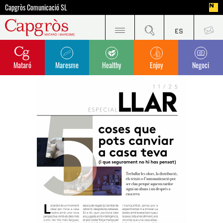
Capgròs Comunicació SL
Mataró
Maresme
Healthy
Enjoy
Negoci