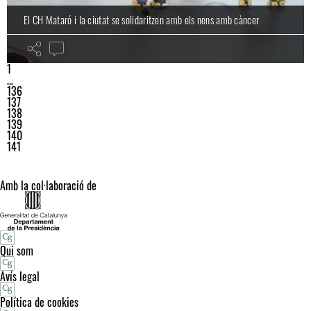
El CH Mataró i la ciutat se solidaritzen amb els nens amb càncer
1
…
136
137
138
139
140
141
Amb la col·laboració de
Qui som
Avís legal
Política de cookies