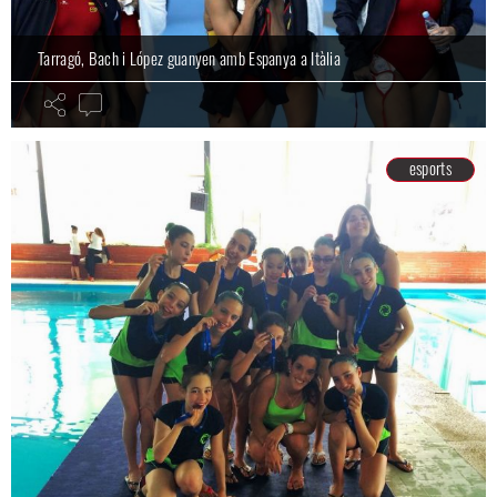
Tarragó, Bach i López guanyen amb Espanya a Itàlia
esports