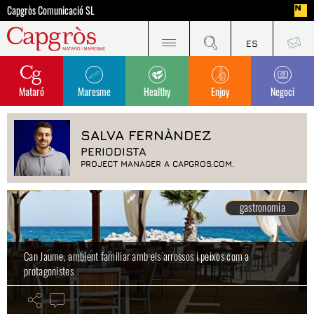
Capgròs Comunicació SL
Mataró
Maresme
Healthy
Enjoy
Negoci
SALVA FERNÀNDEZ
PERIODISTA
PROJECT MANAGER A CAPGROS.COM.
gastronomia
Can Jaume, ambient familiar amb els arrossos i peixos com a
protagonistes