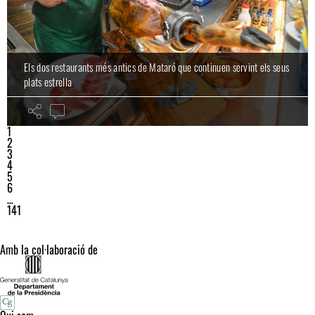
Els dos restaurants més antics de Mataró que continuen servint els seus
plats estrella
1
2
3
4
5
6
…
141
Amb la col·laboració de