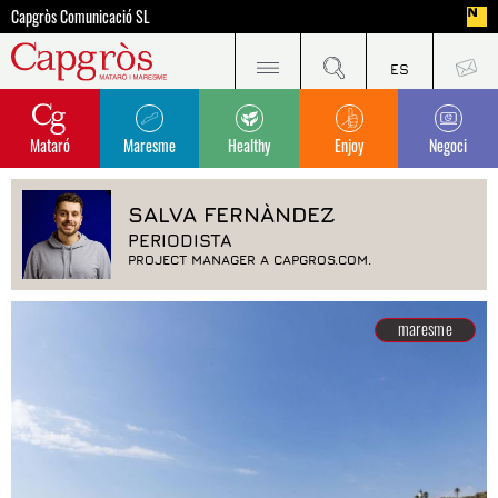
Capgròs Comunicació SL
Mataró
Maresme
Healthy
Enjoy
Negoci
SALVA FERNÀNDEZ
PERIODISTA
PROJECT MANAGER A CAPGROS.COM.
maresme