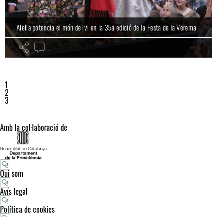
Alella potencia el món del vi en la 35a edició de la Festa de la Verema
Alcaldes de la DO Alella demanen autoestima a viticultors i
Les vinyes d'Alella preparen vi de 'bon nivell' tot i avançar la collita
restauradors
Alella posa en marxa l'assessoria jurídica a dones
maresme
maresme
1
maresme
2
3
Amb la col·laboració de
Qui som
Avís legal
Política de cookies