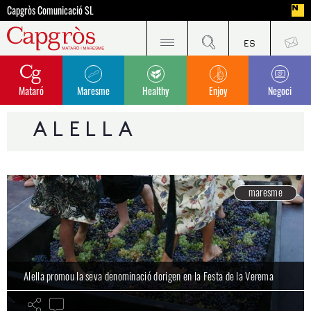
Capgròs Comunicació SL
Mataró
Maresme
Healthy
Enjoy
Negoci
Alella celebra la segona Trobada de Poetes del Maresme
Les jornades Gastronòmiques de la DO Alella incorporen nous municipis
ALELLA
maresme
maresme
maresme
Alella promou la seva denominació dorigen en la Festa de la Verema