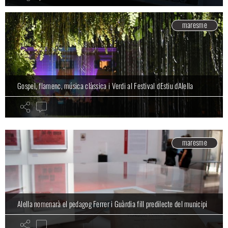
maresme
La multinacional SITmobile rep el Premi Barcelona Capital
Gospel, flamenc, música clàssica i Verdi al Festival dEstiu dAlella
Emprenedora
maresme
maresme
Alella nomenarà el pedagog Ferrer i Guàrdia fill predilecte del municipi