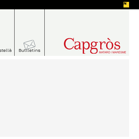
stellà
Butlletins