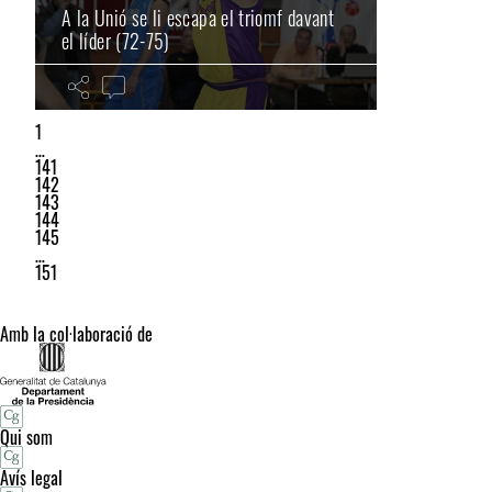
A la Unió se li escapa el triomf davant
el líder (72-75)
1
…
141
142
143
144
145
…
151
Amb la col·laboració de
Qui som
Avís legal