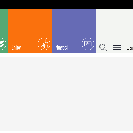
Enjoy
Negoci
Ca