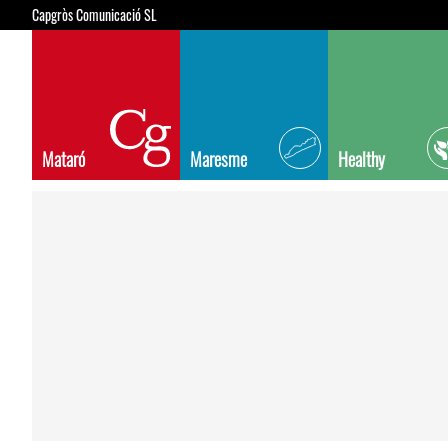
Capgròs Comunicació SL
Mataró
Maresme
Healthy